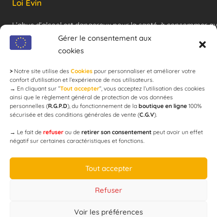
Loi Evin
L’abus d’alcool est dangereux pour la santé, à consommer a
modération !
Gérer le consentement aux
cookies
>
Notre site utilise des
Cookies
pour personnaliser et améliorer votre
Newsletter
confort d'utilisation et l’expérience de nos utilisateurs.
→
En cliquant sur ”
Tout accepter
”, vous acceptez l’utilisation des cookies
ainsi que le règlement général de protection de vos données
personnelles (
R.G.P.D
), du fonctionnement de la
boutique en ligne
100%
email
sécurisée et des conditions générales de vente (
C.G.V
).
→
Le fait de
refuser
ou de
retirer son consentement
peut avoir un effet
négatif sur certaines caractéristiques et fonctions.
JE M'ABONNE
Tout accepter
Refuser
Voir les préférences
Designed by
WEB3-DESIGN