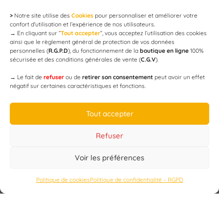
>
Notre site utilise des
Cookies
pour personnaliser et améliorer votre
Newsletter
confort d'utilisation et l’expérience de nos utilisateurs.
→
En cliquant sur ”
Tout accepter
”, vous acceptez l’utilisation des cookies
ainsi que le règlement général de protection de vos données
personnelles (
R.G.P.D
), du fonctionnement de la
boutique en ligne
100%
email
sécurisée et des conditions générales de vente (
C.G.V
).
→
Le fait de
refuser
ou de
retirer son consentement
peut avoir un effet
négatif sur certaines caractéristiques et fonctions.
JE M'ABONNE
Tout accepter
Refuser
Voir les préférences
Designed by
WEB3-DESIGN
Politique de cookies
Politique de confidentialité – RGPD
CAP’C
Copyright
2019