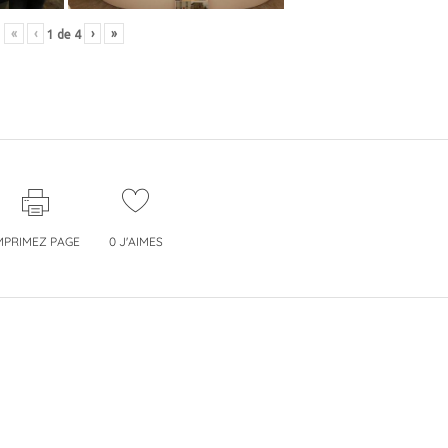
«
‹
›
»
1
de
4
MPRIMEZ PAGE
0
J'AIMES