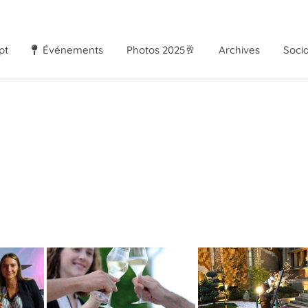
pt
Événements
Photos 2025🥂
Archives
Soci