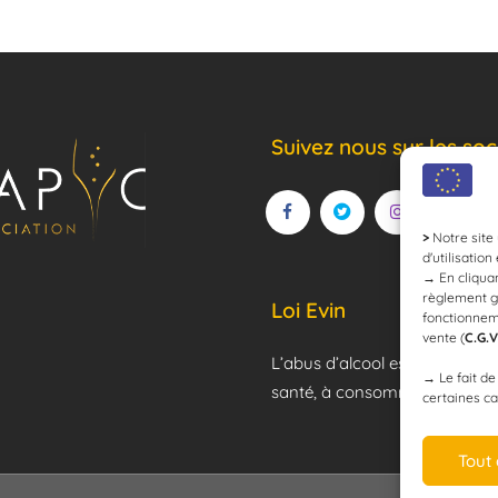
Suivez nous sur les soc
>
Notre site 
d'utilisation
→
En cliquan
règlement g
Loi Evin
fonctionnem
vente (
C.G.V
L’abus d’alcool est dangereux
→
Le fait d
santé, à consommer avec mod
certaines ca
Tout