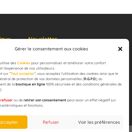
iaux
Newsletter
Gérer le consentement aux cookies
JE M'ABONNE
email
utilise des
Cookies
pour personnaliser et améliorer votre confort
 et l’expérience de nos utilisateurs.
t sur ”
Tout accepter
”, vous acceptez l’utilisation des cookies ainsi que le
énéral de protection de vos données personnelles (
R.G.P.D
), du
ent de la
boutique en ligne
100% sécurisée et des conditions générales de
).
 pour la
e
refuser
ou de
retirer son consentement
peut avoir un effet négatif sur
ération !
ractéristiques et fonctions.
 accepter
Refuser
Voir les préférences