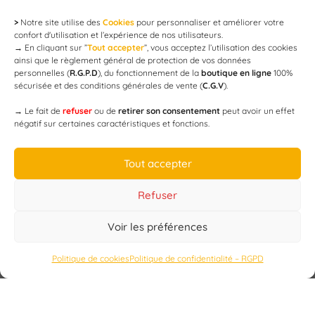
>
Notre site utilise des
Cookies
pour personnaliser et améliorer votre
Newsletter
confort d'utilisation et l’expérience de nos utilisateurs.
→
En cliquant sur ”
Tout accepter
”, vous acceptez l’utilisation des cookies
ainsi que le règlement général de protection de vos données
personnelles (
R.G.P.D
), du fonctionnement de la
boutique en ligne
100%
email
sécurisée et des conditions générales de vente (
C.G.V
).
→
Le fait de
refuser
ou de
retirer son consentement
peut avoir un effet
négatif sur certaines caractéristiques et fonctions.
JE M'ABONNE
Tout accepter
Refuser
Voir les préférences
Designed by
WEB3-DESIGN
Politique de cookies
Politique de confidentialité – RGPD
CAP’C
Copyright
2019