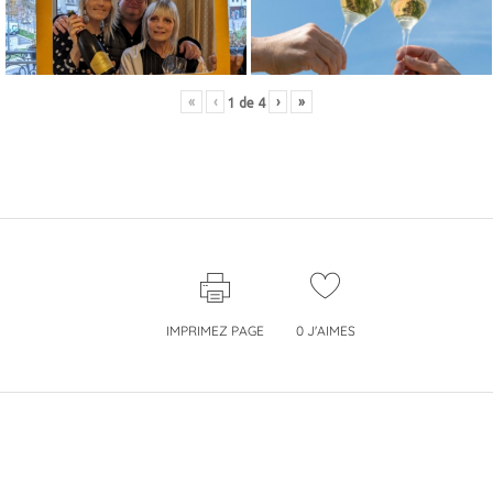
«
‹
›
»
1
de
4
IMPRIMEZ PAGE
0
J'AIMES