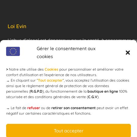
Loi Evin
L’abus d’alcool est dangereux pour la santé, à consommer a
modération !
Gérer le consentement aux
cookies
>
Notre site utilise des
Cookies
pour personnaliser et améliorer votre
Newsletter
confort d'utilisation et l’expérience de nos utilisateurs.
→
En cliquant sur ”
Tout accepter
”, vous acceptez l’utilisation des cookies
ainsi que le règlement général de protection de vos données
personnelles (
R.G.P.D
), du fonctionnement de la
boutique en ligne
100%
email
sécurisée et des conditions générales de vente (
C.G.V
).
→
Le fait de
refuser
ou de
retirer son consentement
peut avoir un effet
négatif sur certaines caractéristiques et fonctions.
JE M'ABONNE
Tout accepter