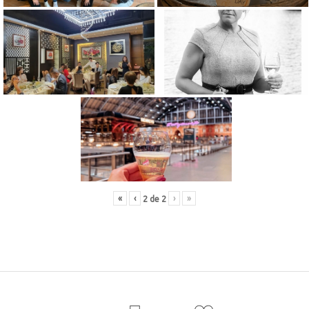
«
‹
›
»
2
de
2