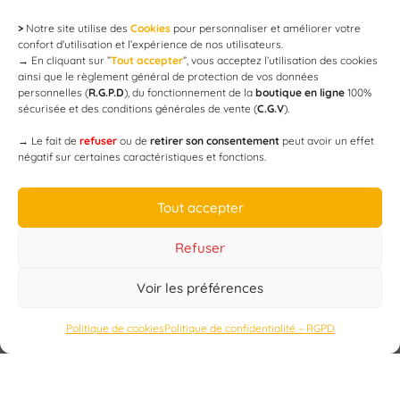
>
Notre site utilise des
Cookies
pour personnaliser et améliorer votre
Newsletter
confort d'utilisation et l’expérience de nos utilisateurs.
→
En cliquant sur ”
Tout accepter
”, vous acceptez l’utilisation des cookies
ainsi que le règlement général de protection de vos données
personnelles (
R.G.P.D
), du fonctionnement de la
boutique en ligne
100%
email
sécurisée et des conditions générales de vente (
C.G.V
).
→
Le fait de
refuser
ou de
retirer son consentement
peut avoir un effet
négatif sur certaines caractéristiques et fonctions.
JE M'ABONNE
Tout accepter
Refuser
Voir les préférences
Designed by
WEB3-DESIGN
Politique de cookies
Politique de confidentialité – RGPD
CAP’C
Copyright
2019