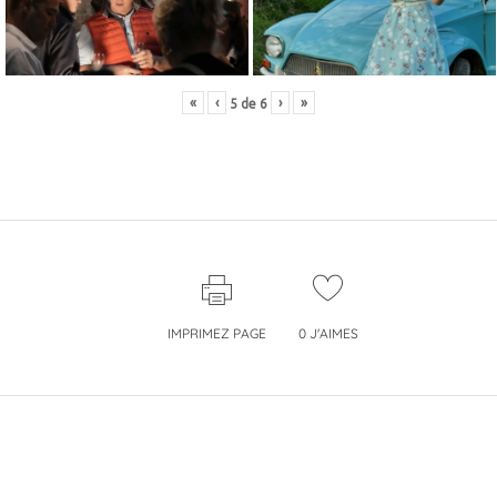
«
‹
›
»
5
de
6
IMPRIMEZ PAGE
0
J'AIMES