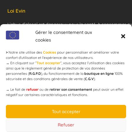
Loi Evin
L’abus d’alcool est dangereux pour la santé, à consommer a
modération !
Gérer le consentement aux
cookies
>
Notre site utilise des
Cookies
pour personnaliser et améliorer votre
Newsletter
confort d'utilisation et l’expérience de nos utilisateurs.
→
En cliquant sur ”
Tout accepter
”, vous acceptez l’utilisation des cookies
ainsi que le règlement général de protection de vos données
personnelles (
R.G.P.D
), du fonctionnement de la
boutique en ligne
100%
email
sécurisée et des conditions générales de vente (
C.G.V
).
→
Le fait de
refuser
ou de
retirer son consentement
peut avoir un effet
négatif sur certaines caractéristiques et fonctions.
JE M'ABONNE
Tout accepter
Refuser