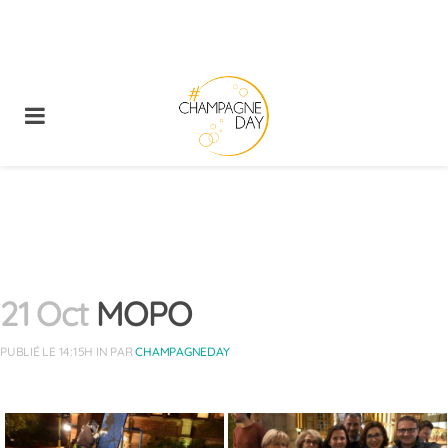
21 Oct
MOPO
PUBLIÉ LE 14:15H
IN
PAR
CHAMPAGNEDAY