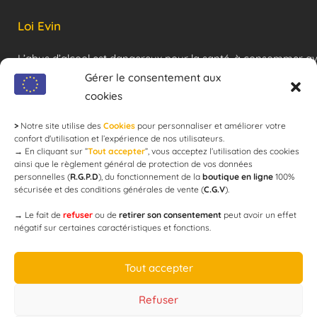
Loi Evin
L’abus d’alcool est dangereux pour la santé, à consommer a
modération !
Gérer le consentement aux
cookies
>
Notre site utilise des
Cookies
pour personnaliser et améliorer votre
Newsletter
confort d'utilisation et l’expérience de nos utilisateurs.
→
En cliquant sur ”
Tout accepter
”, vous acceptez l’utilisation des cookies
ainsi que le règlement général de protection de vos données
personnelles (
R.G.P.D
), du fonctionnement de la
boutique en ligne
100%
email
sécurisée et des conditions générales de vente (
C.G.V
).
→
Le fait de
refuser
ou de
retirer son consentement
peut avoir un effet
négatif sur certaines caractéristiques et fonctions.
JE M'ABONNE
Tout accepter
Refuser