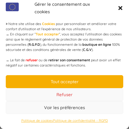
modération !
Gérer le consentement aux
cookies
>
Notre site utilise des
Cookies
pour personnaliser et améliorer votre
Newsletter
confort d'utilisation et l’expérience de nos utilisateurs.
→
En cliquant sur ”
Tout accepter
”, vous acceptez l’utilisation des cookies
ainsi que le règlement général de protection de vos données
personnelles (
R.G.P.D
), du fonctionnement de la
boutique en ligne
100%
email
sécurisée et des conditions générales de vente (
C.G.V
).
→
Le fait de
refuser
ou de
retirer son consentement
peut avoir un effet
négatif sur certaines caractéristiques et fonctions.
JE M'ABONNE
Tout accepter
Refuser
Voir les préférences
Designed by
WEB3-DESIGN
Politique de cookies
Politique de confidentialité – RGPD
CAP’C
Copyright
2019