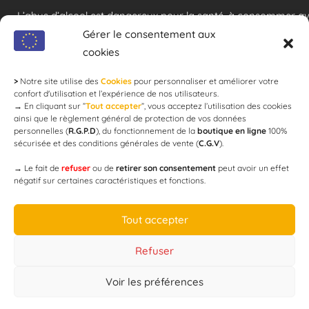
L’abus d’alcool est dangereux pour la santé, à consommer a
modération !
Gérer le consentement aux
cookies
>
Notre site utilise des
Cookies
pour personnaliser et améliorer votre
Newsletter
confort d'utilisation et l’expérience de nos utilisateurs.
→
En cliquant sur ”
Tout accepter
”, vous acceptez l’utilisation des cookies
ainsi que le règlement général de protection de vos données
personnelles (
R.G.P.D
), du fonctionnement de la
boutique en ligne
100%
email
sécurisée et des conditions générales de vente (
C.G.V
).
→
Le fait de
refuser
ou de
retirer son consentement
peut avoir un effet
négatif sur certaines caractéristiques et fonctions.
JE M'ABONNE
Tout accepter
Refuser
Voir les préférences
Designed by
WEB3-DESIGN