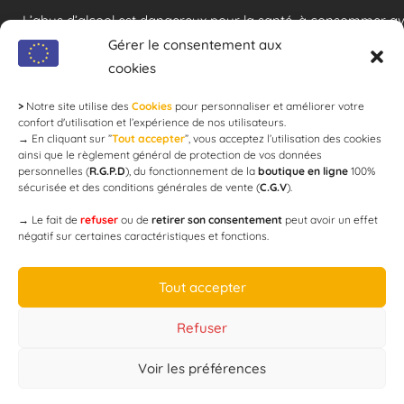
L’abus d’alcool est dangereux pour la santé, à consommer a
modération !
Gérer le consentement aux
cookies
>
Notre site utilise des
Cookies
pour personnaliser et améliorer votre
Newsletter
confort d'utilisation et l’expérience de nos utilisateurs.
→
En cliquant sur ”
Tout accepter
”, vous acceptez l’utilisation des cookies
ainsi que le règlement général de protection de vos données
personnelles (
R.G.P.D
), du fonctionnement de la
boutique en ligne
100%
email
sécurisée et des conditions générales de vente (
C.G.V
).
→
Le fait de
refuser
ou de
retirer son consentement
peut avoir un effet
négatif sur certaines caractéristiques et fonctions.
JE M'ABONNE
Tout accepter
Refuser
Voir les préférences
Designed by
WEB3-DESIGN