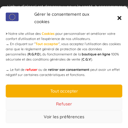
L’abus d’alcool est dangereux pour la santé, à consommer a
modération !
Gérer le consentement aux
cookies
>
Notre site utilise des
Cookies
pour personnaliser et améliorer votre
Newsletter
confort d'utilisation et l’expérience de nos utilisateurs.
→
En cliquant sur ”
Tout accepter
”, vous acceptez l’utilisation des cookies
ainsi que le règlement général de protection de vos données
personnelles (
R.G.P.D
), du fonctionnement de la
boutique en ligne
100%
email
sécurisée et des conditions générales de vente (
C.G.V
).
→
Le fait de
refuser
ou de
retirer son consentement
peut avoir un effet
négatif sur certaines caractéristiques et fonctions.
JE M'ABONNE
Tout accepter
Refuser
Voir les préférences
Designed by
WEB3-DESIGN