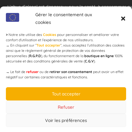
L’abus d’alcool est dangereux pour la santé, à consommer a
modération !
Gérer le consentement aux
cookies
>
Notre site utilise des
Cookies
pour personnaliser et améliorer votre
Newsletter
confort d'utilisation et l’expérience de nos utilisateurs.
→
En cliquant sur ”
Tout accepter
”, vous acceptez l’utilisation des cookies
ainsi que le règlement général de protection de vos données
personnelles (
R.G.P.D
), du fonctionnement de la
boutique en ligne
100%
email
sécurisée et des conditions générales de vente (
C.G.V
).
→
Le fait de
refuser
ou de
retirer son consentement
peut avoir un effet
négatif sur certaines caractéristiques et fonctions.
JE M'ABONNE
Tout accepter
Refuser
Voir les préférences
Designed by
WEB3-DESIGN