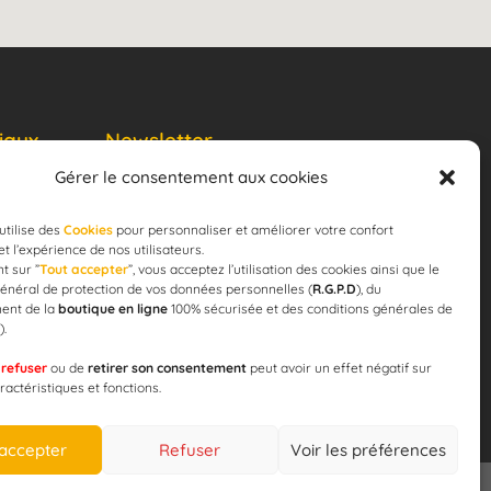
iaux
Newsletter
Gérer le consentement aux cookies
JE M'ABONNE
email
utilise des
Cookies
pour personnaliser et améliorer votre confort
 et l’expérience de nos utilisateurs.
t sur ”
Tout accepter
”, vous acceptez l’utilisation des cookies ainsi que le
énéral de protection de vos données personnelles (
R.G.P.D
), du
ent de la
boutique en ligne
100% sécurisée et des conditions générales de
).
 pour la
e
refuser
ou de
retirer son consentement
peut avoir un effet négatif sur
ération !
ractéristiques et fonctions.
 accepter
Refuser
Voir les préférences