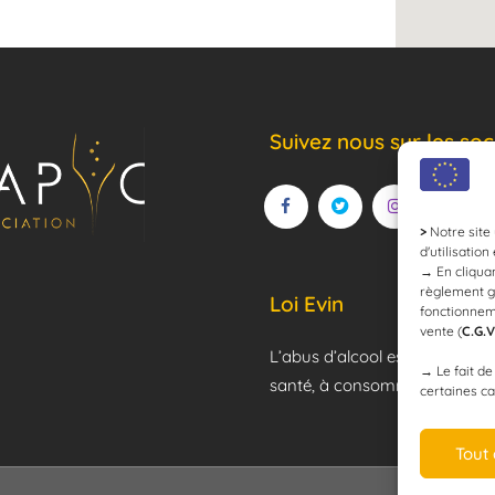
Suivez nous sur les soc
>
Notre site 
d'utilisation
→
En cliquan
règlement g
Loi Evin
fonctionnem
vente (
C.G.V
L’abus d’alcool est dangereux
→
Le fait d
santé, à consommer avec mod
certaines ca
Tout