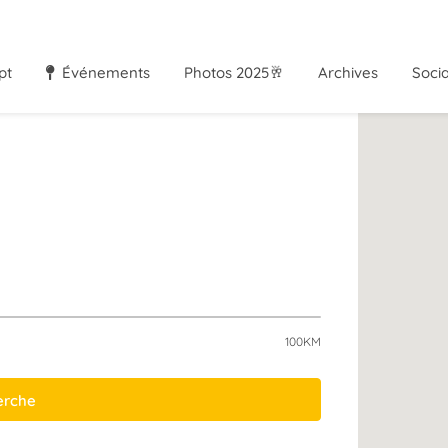
pt
Événements
Photos 2025🥂
Archives
Soci
100KM
herche