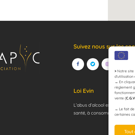
Suivez nous sur les soc
>
Notre site 
d'utilisation
→
En cliquan
règlement g
Loi Evin
fonctionnem
vente (
C.G.V
L’abus d’alcool est dangereux
→
Le fait d
santé, à consommer avec mod
certaines ca
Tout