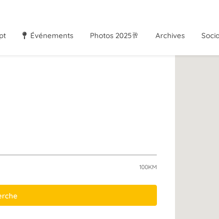
pt
Événements
Photos 2025🥂
Archives
Soci
100KM
herche