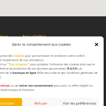
iaux
Newsletter
Gérer le consentement aux cookies
JE M'ABONNE
email
utilise des
Cookies
pour personnaliser et améliorer votre confort
 et l’expérience de nos utilisateurs.
t sur ”
Tout accepter
”, vous acceptez l’utilisation des cookies ainsi que le
énéral de protection de vos données personnelles (
R.G.P.D
), du
ent de la
boutique en ligne
100% sécurisée et des conditions générales de
).
 pour la
e
refuser
ou de
retirer son consentement
peut avoir un effet négatif sur
ération !
ractéristiques et fonctions.
 accepter
Refuser
Voir les préférences