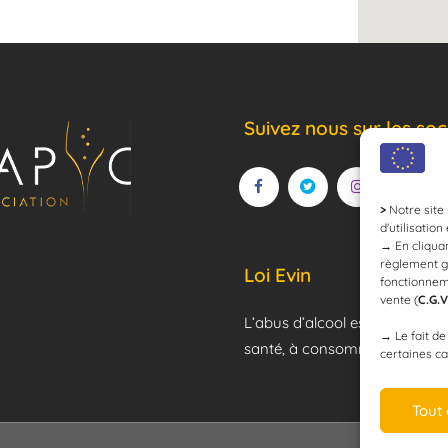
Suivez nous sur les soc
>
Notre site 
d'utilisation
→
En cliquan
règlement g
Loi Evin
fonctionnem
vente (
C.G.V
L’abus d’alcool est dangereux
→
Le fait d
santé, à consommer avec mod
certaines ca
Tout