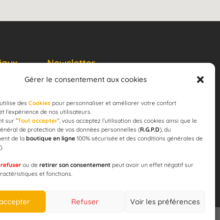
iaux
Newsletter
Gérer le consentement aux cookies
JE M'ABONNE
email
utilise des
Cookies
pour personnaliser et améliorer votre confort
 et l’expérience de nos utilisateurs.
t sur ”
Tout accepter
”, vous acceptez l’utilisation des cookies ainsi que le
énéral de protection de vos données personnelles (
R.G.P.D
), du
ent de la
boutique en ligne
100% sécurisée et des conditions générales de
).
 pour la
e
refuser
ou de
retirer son consentement
peut avoir un effet négatif sur
ération !
ractéristiques et fonctions.
 accepter
Refuser
Voir les préférences