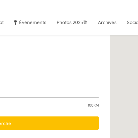
pt
Événements
Photos 2025🥂
Archives
Soci
100KM
herche