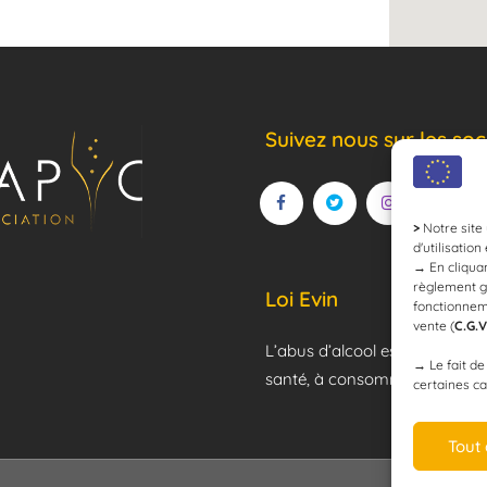
Suivez nous sur les soc
>
Notre site 
d'utilisation
→
En cliquan
règlement g
Loi Evin
fonctionnem
vente (
C.G.V
L’abus d’alcool est dangereux
→
Le fait d
santé, à consommer avec mod
certaines ca
Tout