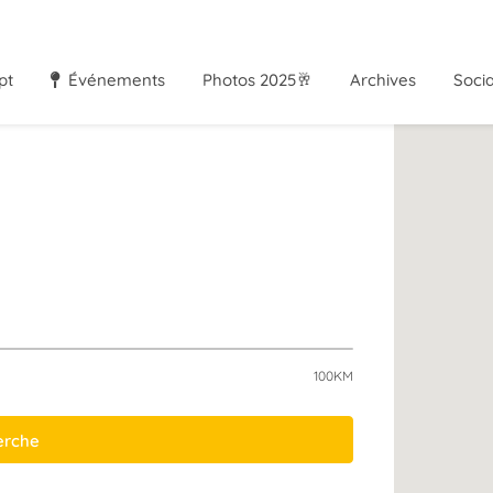
pt
Événements
Photos 2025🥂
Archives
Soci
100KM
herche