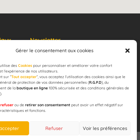
iaux
Newsletter
Gérer le consentement aux cookies
JE M'ABONNE
email
utilise des
Cookies
pour personnaliser et améliorer votre confort
 et l’expérience de nos utilisateurs.
t sur ”
Tout accepter
”, vous acceptez l’utilisation des cookies ainsi que le
énéral de protection de vos données personnelles (
R.G.P.D
), du
ent de la
boutique en ligne
100% sécurisée et des conditions générales de
).
 pour la
e
refuser
ou de
retirer son consentement
peut avoir un effet négatif sur
ération !
ractéristiques et fonctions.
 accepter
Refuser
Voir les préférences