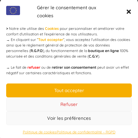
modération !
Gérer le consentement aux
cookies
>
Notre site utilise des
Cookies
pour personnaliser et améliorer votre
Newsletter
confort d'utilisation et l’expérience de nos utilisateurs.
→
En cliquant sur ”
Tout accepter
”, vous acceptez l’utilisation des cookies
ainsi que le règlement général de protection de vos données
personnelles (
R.G.P.D
), du fonctionnement de la
boutique en ligne
100%
email
sécurisée et des conditions générales de vente (
C.G.V
).
→
Le fait de
refuser
ou de
retirer son consentement
peut avoir un effet
négatif sur certaines caractéristiques et fonctions.
JE M'ABONNE
Tout accepter
Refuser
Voir les préférences
Designed by
WEB3-DESIGN
Politique de cookies
Politique de confidentialité – RGPD
CAP’C
Copyright
2019