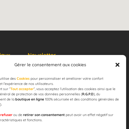
iaux
Newsletter
Gérer le consentement aux cookies
JE M'ABONNE
email
utilise des
Cookies
pour personnaliser et améliorer votre confort
 et l’expérience de nos utilisateurs.
t sur ”
Tout accepter
”, vous acceptez l’utilisation des cookies ainsi que le
énéral de protection de vos données personnelles (
R.G.P.D
), du
ent de la
boutique en ligne
100% sécurisée et des conditions générales de
).
 pour la
e
refuser
ou de
retirer son consentement
peut avoir un effet négatif sur
ération !
ractéristiques et fonctions.