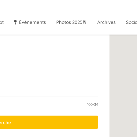
pt
Événements
Photos 2025🥂
Archives
Soci
100KM
herche