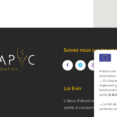
Suivez nous sur les soc
>
Notre site 
d'utilisation
→
En cliquan
règlement g
Loi Evin
fonctionnem
vente (
C.G.V
L’abus d’alcool est dangereux
→
Le fait d
santé, à consommer avec mod
certaines ca