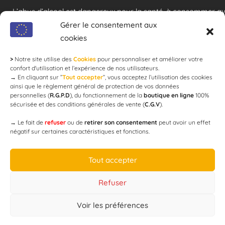
L’abus d’alcool est dangereux pour la santé, à consommer a
modération !
Gérer le consentement aux
cookies
>
Notre site utilise des
Cookies
pour personnaliser et améliorer votre
Newsletter
confort d'utilisation et l’expérience de nos utilisateurs.
→
En cliquant sur ”
Tout accepter
”, vous acceptez l’utilisation des cookies
ainsi que le règlement général de protection de vos données
personnelles (
R.G.P.D
), du fonctionnement de la
boutique en ligne
100%
email
sécurisée et des conditions générales de vente (
C.G.V
).
→
Le fait de
refuser
ou de
retirer son consentement
peut avoir un effet
négatif sur certaines caractéristiques et fonctions.
JE M'ABONNE
Tout accepter
Refuser
Voir les préférences
Designed by
WEB3-DESIGN