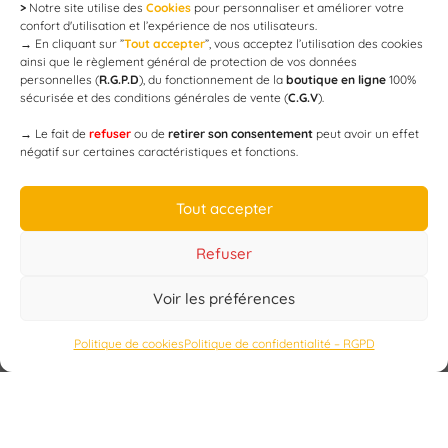
>
Notre site utilise des
Cookies
pour personnaliser et améliorer votre
Newsletter
confort d'utilisation et l’expérience de nos utilisateurs.
→
En cliquant sur ”
Tout accepter
”, vous acceptez l’utilisation des cookies
ainsi que le règlement général de protection de vos données
personnelles (
R.G.P.D
), du fonctionnement de la
boutique en ligne
100%
email
sécurisée et des conditions générales de vente (
C.G.V
).
→
Le fait de
refuser
ou de
retirer son consentement
peut avoir un effet
négatif sur certaines caractéristiques et fonctions.
JE M'ABONNE
Tout accepter
Refuser
Voir les préférences
Designed by
WEB3-DESIGN
Politique de cookies
Politique de confidentialité – RGPD
CAP’C
Copyright
2019