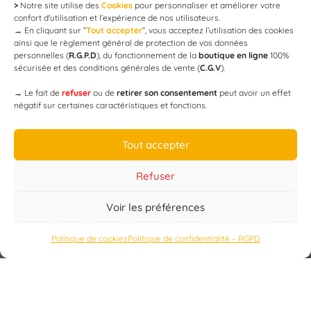
>
Notre site utilise des
Cookies
pour personnaliser et améliorer votre
Newsletter
confort d'utilisation et l’expérience de nos utilisateurs.
→
En cliquant sur ”
Tout accepter
”, vous acceptez l’utilisation des cookies
ainsi que le règlement général de protection de vos données
personnelles (
R.G.P.D
), du fonctionnement de la
boutique en ligne
100%
email
sécurisée et des conditions générales de vente (
C.G.V
).
→
Le fait de
refuser
ou de
retirer son consentement
peut avoir un effet
négatif sur certaines caractéristiques et fonctions.
JE M'ABONNE
Tout accepter
Refuser
Voir les préférences
Designed by
WEB3-DESIGN
Politique de cookies
Politique de confidentialité – RGPD
CAP’C
Copyright
2019