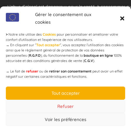
L’abus d’alcool est dangereux pour la santé, à consommer a
modération !
Gérer le consentement aux
cookies
>
Notre site utilise des
Cookies
pour personnaliser et améliorer votre
Newsletter
confort d'utilisation et l’expérience de nos utilisateurs.
→
En cliquant sur ”
Tout accepter
”, vous acceptez l’utilisation des cookies
ainsi que le règlement général de protection de vos données
personnelles (
R.G.P.D
), du fonctionnement de la
boutique en ligne
100%
email
sécurisée et des conditions générales de vente (
C.G.V
).
→
Le fait de
refuser
ou de
retirer son consentement
peut avoir un effet
négatif sur certaines caractéristiques et fonctions.
JE M'ABONNE
Tout accepter
Refuser
Voir les préférences
Designed by
WEB3-DESIGN