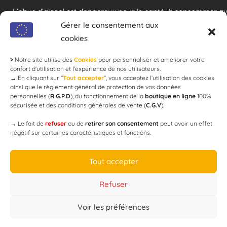
L’abus d’alcool est dangereux pour la santé, à consommer a
modération !
Gérer le consentement aux
cookies
>
Notre site utilise des
Cookies
pour personnaliser et améliorer votre
Newsletter
confort d'utilisation et l’expérience de nos utilisateurs.
→
En cliquant sur ”
Tout accepter
”, vous acceptez l’utilisation des cookies
ainsi que le règlement général de protection de vos données
personnelles (
R.G.P.D
), du fonctionnement de la
boutique en ligne
100%
email
sécurisée et des conditions générales de vente (
C.G.V
).
→
Le fait de
refuser
ou de
retirer son consentement
peut avoir un effet
négatif sur certaines caractéristiques et fonctions.
JE M'ABONNE
Tout accepter
Refuser
Voir les préférences
Designed by
WEB3-DESIGN