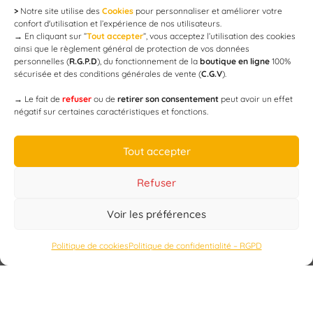
>
Notre site utilise des
Cookies
pour personnaliser et améliorer votre
Newsletter
confort d'utilisation et l’expérience de nos utilisateurs.
→
En cliquant sur ”
Tout accepter
”, vous acceptez l’utilisation des cookies
ainsi que le règlement général de protection de vos données
personnelles (
R.G.P.D
), du fonctionnement de la
boutique en ligne
100%
email
sécurisée et des conditions générales de vente (
C.G.V
).
→
Le fait de
refuser
ou de
retirer son consentement
peut avoir un effet
négatif sur certaines caractéristiques et fonctions.
JE M'ABONNE
Tout accepter
Refuser
Voir les préférences
Designed by
WEB3-DESIGN
Politique de cookies
Politique de confidentialité – RGPD
CAP’C
Copyright
2019