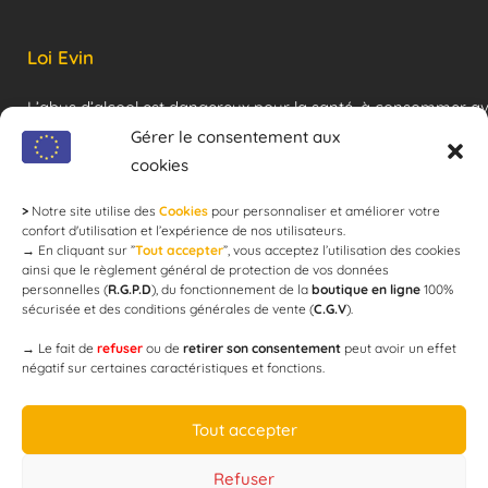
Loi Evin
L’abus d’alcool est dangereux pour la santé, à consommer a
modération !
Gérer le consentement aux
cookies
>
Notre site utilise des
Cookies
pour personnaliser et améliorer votre
Newsletter
confort d'utilisation et l’expérience de nos utilisateurs.
→
En cliquant sur ”
Tout accepter
”, vous acceptez l’utilisation des cookies
ainsi que le règlement général de protection de vos données
personnelles (
R.G.P.D
), du fonctionnement de la
boutique en ligne
100%
email
sécurisée et des conditions générales de vente (
C.G.V
).
→
Le fait de
refuser
ou de
retirer son consentement
peut avoir un effet
négatif sur certaines caractéristiques et fonctions.
JE M'ABONNE
Tout accepter
Refuser