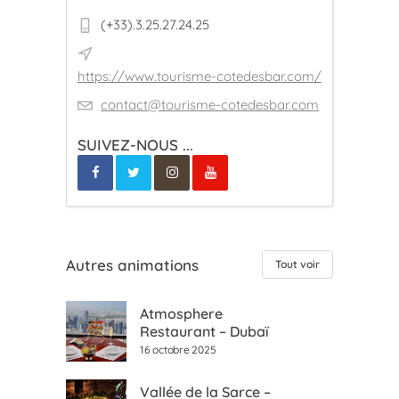
(+33).3.25.27.24.25
https://www.tourisme-cotedesbar.com/
contact@tourisme-cotedesbar.com
SUIVEZ-NOUS ...
Autres animations
Tout voir
Atmosphere
Restaurant – Dubaï
16 octobre 2025
Vallée de la Sarce –