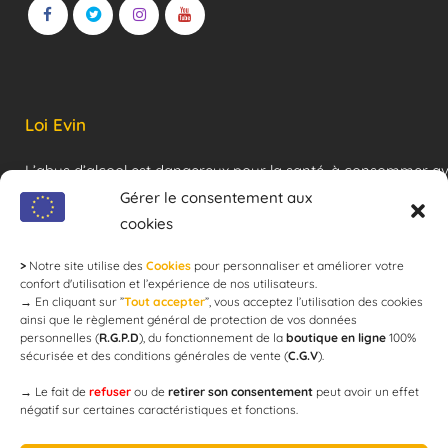
Loi Evin
L’abus d’alcool est dangereux pour la santé, à consommer a
modération !
Gérer le consentement aux
cookies
>
Notre site utilise des
Cookies
pour personnaliser et améliorer votre
Newsletter
confort d'utilisation et l’expérience de nos utilisateurs.
→
En cliquant sur ”
Tout accepter
”, vous acceptez l’utilisation des cookies
ainsi que le règlement général de protection de vos données
personnelles (
R.G.P.D
), du fonctionnement de la
boutique en ligne
100%
email
sécurisée et des conditions générales de vente (
C.G.V
).
→
Le fait de
refuser
ou de
retirer son consentement
peut avoir un effet
négatif sur certaines caractéristiques et fonctions.
JE M'ABONNE