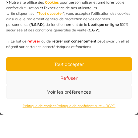
>
Notre site utilise des
Cookies
pour personnaliser et améliorer votre
Newsletter
confort d'utilisation et l’expérience de nos utilisateurs.
→
En cliquant sur ”
Tout accepter
”, vous acceptez l’utilisation des cookies
ainsi que le règlement général de protection de vos données
personnelles (
R.G.P.D
), du fonctionnement de la
boutique en ligne
100%
email
sécurisée et des conditions générales de vente (
C.G.V
).
→
Le fait de
refuser
ou de
retirer son consentement
peut avoir un effet
négatif sur certaines caractéristiques et fonctions.
JE M'ABONNE
Tout accepter
Refuser
Voir les préférences
Designed by
WEB3-DESIGN
Politique de cookies
Politique de confidentialité – RGPD
CAP’C
Copyright
2019