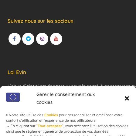
Suivez nous sur les sociaux
Loi Evin
L’abus d’alcool est dangereux pour la santé, à consommer a
modération !
Gérer le consentement aux
cookies
>
Notre site utilise des
Cookies
pour personnaliser et améliorer votre
Newsletter
confort d'utilisation et l’expérience de nos utilisateurs.
→
En cliquant sur ”
Tout accepter
”, vous acceptez l’utilisation des cookies
ainsi que le règlement général de protection de vos données