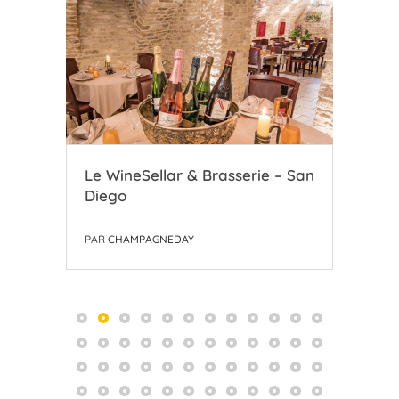
Le WineSellar & Brasserie – San
Le 
Diego
Ch
PAR
CHAMPAGNEDAY
PAR