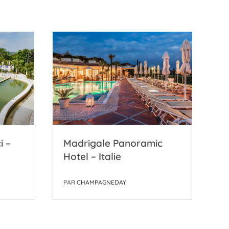
i –
Madrigale Panoramic
T
Hotel – Italie
–
PAR
CHAMPAGNEDAY
P