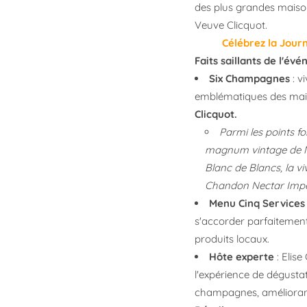
des plus grandes mais
Veuve Clicquot.
Célébrez la Jou
Faits saillants de l'év
Six Champagnes
: 
emblématiques des ma
Clicquot.
Parmi les points fo
magnum vintage de M
Blanc de Blancs, la v
Chandon Nectar Impé
Menu Cinq Services
s'accorder parfaitemen
produits locaux.
Hôte experte
: Elis
l'expérience de dégust
champagnes, améliorant