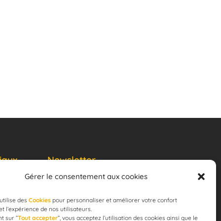
iaux
Newsletter
Gérer le consentement aux cookies
JE M'ABONNE
email
utilise des
Cookies
pour personnaliser et améliorer votre confort
 et l’expérience de nos utilisateurs.
t sur ”
Tout accepter
”, vous acceptez l’utilisation des cookies ainsi que le