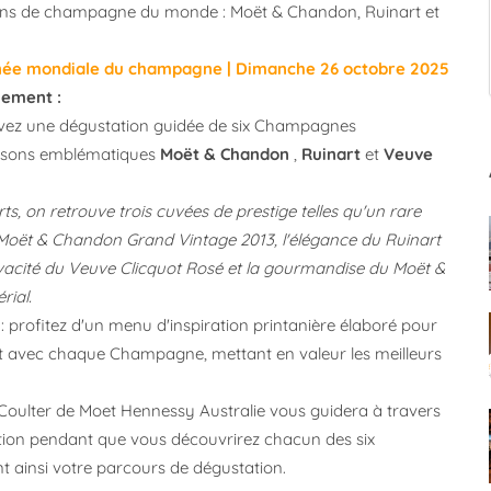
ons de champagne du monde : Moët & Chandon, Ruinart et
rnée mondiale du champagne | Dimanche 26 octobre 2025
énement :
vivez une dégustation guidée de six Champagnes
isons emblématiques
Moët & Chandon
,
Ruinart
et
Veuve
rts, on retrouve trois cuvées de prestige telles qu'un rare
oët & Chandon Grand Vintage 2013, l'élégance du Ruinart
ivacité du Veuve Clicquot Rosé et la gourmandise du Moët &
rial.
: profitez d'un menu d'inspiration printanière élaboré pour
t avec chaque Champagne, mettant en valeur les meilleurs
e Coulter de Moet Hennessy Australie vous guidera à travers
ation pendant que vous découvrirez chacun des six
 ainsi votre parcours de dégustation.