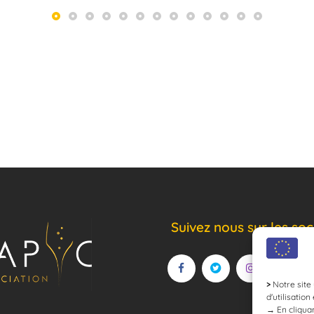
Suivez nous sur les soc
>
Notre site 
d'utilisation
→
En cliquan