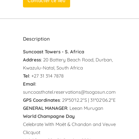
Contacter ce lieu
Description
Suncoast Towers - S. Africa
Address
: 20 Battery Beach Road, Durban,
Kwazulu-Natal, South Africa
Tel
: +27 31 314 7878
Email
:
suncoasthotel.reservations@tsogosun.com
GPS Coordinates
: 29°50'12.2"S | 31°02'06.2"E
GENERAL MANAGER
: Leean Murugan
World Champagne Day
Celebrate With Moët & Chandon and Veuve
Clicquot