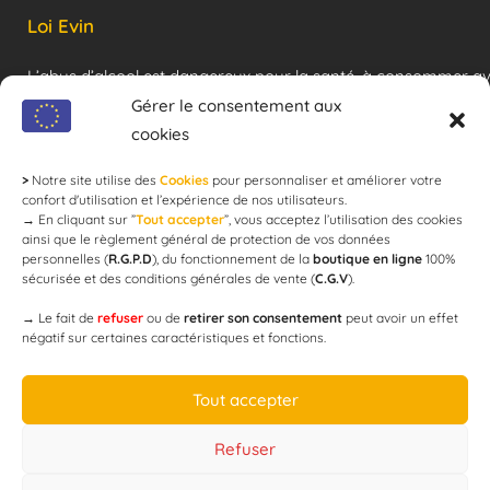
Loi Evin
L’abus d’alcool est dangereux pour la santé, à consommer a
modération !
Gérer le consentement aux
cookies
>
Notre site utilise des
Cookies
pour personnaliser et améliorer votre
Newsletter
confort d'utilisation et l’expérience de nos utilisateurs.
→
En cliquant sur ”
Tout accepter
”, vous acceptez l’utilisation des cookies
ainsi que le règlement général de protection de vos données
personnelles (
R.G.P.D
), du fonctionnement de la
boutique en ligne
100%
email
sécurisée et des conditions générales de vente (
C.G.V
).
→
Le fait de
refuser
ou de
retirer son consentement
peut avoir un effet
négatif sur certaines caractéristiques et fonctions.
JE M'ABONNE
Tout accepter
Refuser