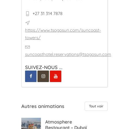
+27 31 314 7878
https://www.tsogosun.com/suncoast-
towers/
suncoasthotel.reservations@tsogosun.com
SUIVEZ-NOUS ...
Autres animations
Tout voir
Atmosphere
Restaurant – Dubaï