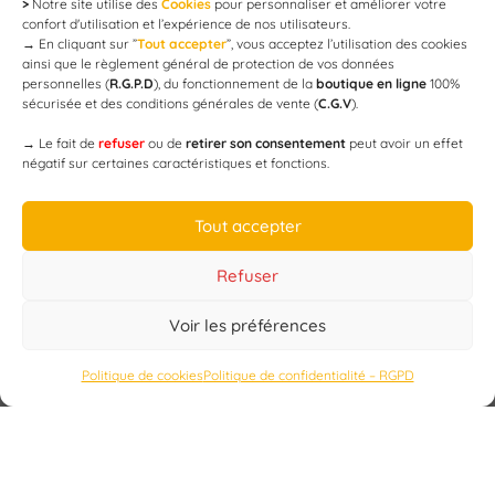
>
Notre site utilise des
Cookies
pour personnaliser et améliorer votre
Newsletter
confort d'utilisation et l’expérience de nos utilisateurs.
→
En cliquant sur ”
Tout accepter
”, vous acceptez l’utilisation des cookies
ainsi que le règlement général de protection de vos données
personnelles (
R.G.P.D
), du fonctionnement de la
boutique en ligne
100%
email
sécurisée et des conditions générales de vente (
C.G.V
).
→
Le fait de
refuser
ou de
retirer son consentement
peut avoir un effet
négatif sur certaines caractéristiques et fonctions.
JE M'ABONNE
Tout accepter
Refuser
Voir les préférences
Designed by
WEB3-DESIGN
Politique de cookies
Politique de confidentialité – RGPD
CAP’C
Copyright
2019