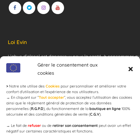
Loi Evin
L’abus d’alcool est dangereux pour la santé, à consommer a
modération !
Gérer le consentement aux
cookies
>
Notre site utilise des
Cookies
pour personnaliser et améliorer votre
Newsletter
confort d'utilisation et l’expérience de nos utilisateurs.
→
En cliquant sur ”
Tout accepter
”, vous acceptez l’utilisation des cookies
ainsi que le règlement général de protection de vos données
personnelles (
R.G.P.D
), du fonctionnement de la
boutique en ligne
100%
email
sécurisée et des conditions générales de vente (
C.G.V
).
→
Le fait de
refuser
ou de
retirer son consentement
peut avoir un effet
négatif sur certaines caractéristiques et fonctions.
JE M'ABONNE