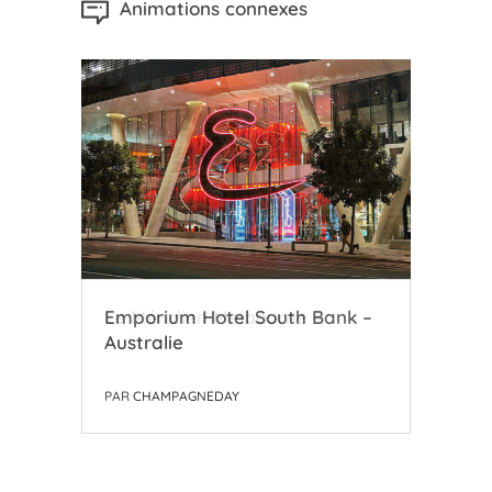
Animations connexes
Le Méridien Melbourne –
Emporium Hotel South Bank –
Bee
Australie
Australie
PAR
PAR
PAR
CHAMPAGNEDAY
CHAMPAGNEDAY