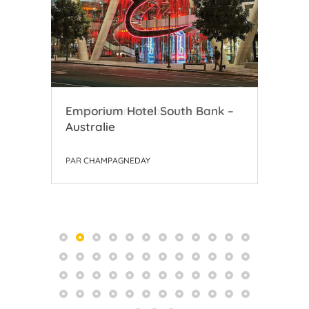
Le Méridien Melbourne –
Emporium Hotel South Bank –
Bee
Australie
Australie
PAR
PAR
PAR
CHAMPAGNEDAY
CHAMPAGNEDAY