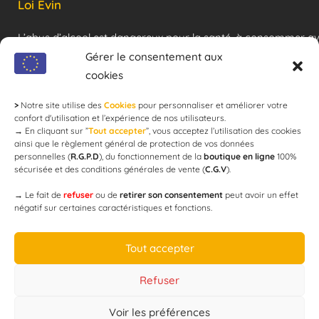
Loi Evin
L’abus d’alcool est dangereux pour la santé, à consommer a
modération !
Gérer le consentement aux
cookies
>
Notre site utilise des
Cookies
pour personnaliser et améliorer votre
Newsletter
confort d'utilisation et l’expérience de nos utilisateurs.
→
En cliquant sur ”
Tout accepter
”, vous acceptez l’utilisation des cookies
ainsi que le règlement général de protection de vos données
personnelles (
R.G.P.D
), du fonctionnement de la
boutique en ligne
100%
email
sécurisée et des conditions générales de vente (
C.G.V
).
→
Le fait de
refuser
ou de
retirer son consentement
peut avoir un effet
négatif sur certaines caractéristiques et fonctions.
JE M'ABONNE
Tout accepter
Refuser
Voir les préférences
Designed by
WEB3-DESIGN