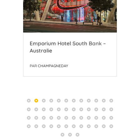
Le Méridien Melbourne –
Emporium Hotel South Bank –
Bee
Australie
Australie
PAR
PAR
PAR
CHAMPAGNEDAY
CHAMPAGNEDAY