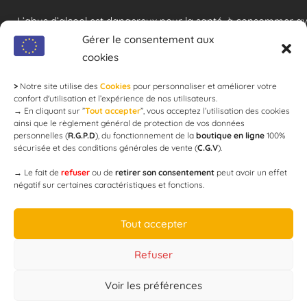
L’abus d’alcool est dangereux pour la santé, à consommer a
modération !
Gérer le consentement aux
cookies
>
Notre site utilise des
Cookies
pour personnaliser et améliorer votre
Newsletter
confort d'utilisation et l’expérience de nos utilisateurs.
→
En cliquant sur ”
Tout accepter
”, vous acceptez l’utilisation des cookies
ainsi que le règlement général de protection de vos données
personnelles (
R.G.P.D
), du fonctionnement de la
boutique en ligne
100%
email
sécurisée et des conditions générales de vente (
C.G.V
).
→
Le fait de
refuser
ou de
retirer son consentement
peut avoir un effet
négatif sur certaines caractéristiques et fonctions.
JE M'ABONNE
Tout accepter
Refuser
Voir les préférences
Designed by
WEB3-DESIGN