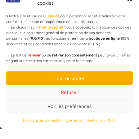
cookies
>
Notre site utilise des
Cookies
pour personnaliser et améliorer votre
Newsletter
confort d'utilisation et l’expérience de nos utilisateurs.
→
En cliquant sur ”
Tout accepter
”, vous acceptez l’utilisation des cookies
ainsi que le règlement général de protection de vos données
personnelles (
R.G.P.D
), du fonctionnement de la
boutique en ligne
100%
email
sécurisée et des conditions générales de vente (
C.G.V
).
→
Le fait de
refuser
ou de
retirer son consentement
peut avoir un effet
négatif sur certaines caractéristiques et fonctions.
JE M'ABONNE
Tout accepter
Refuser
Voir les préférences
Designed by
WEB3-DESIGN
Politique de cookies
Politique de confidentialité – RGPD
CAP’C
Copyright
2019