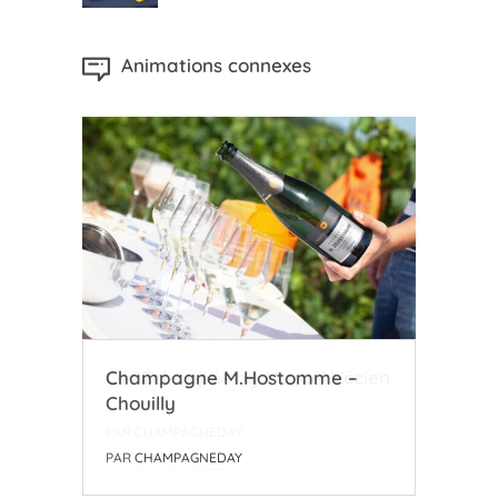
Animations connexes
zien
Champagne M.Hostomme –
Coo
Chouilly
l’A
PAR
CHAMPAGNEDAY
PAR