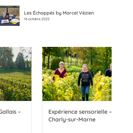
Les Échappés by Marcel Vézien
16 octobre 2025
is –
Expérience sensorielle –
C
Charly-sur-Marne
S