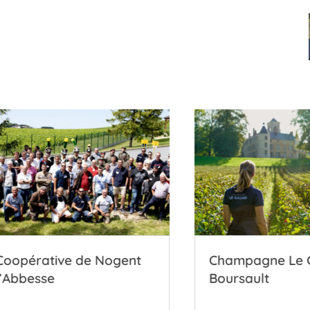
érative de Nogent
Champagne Le Galla
besse
Boursault