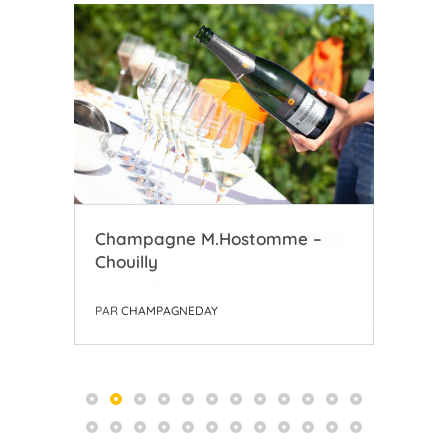
zien
Champagne M.Hostomme –
Coo
Chouilly
l’A
PAR
CHAMPAGNEDAY
PAR