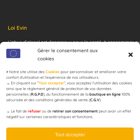
Loi Evin
L’abus d’alcool est dangereux pour la santé, à consommer a
modération !
Gérer le consentement aux
cookies
>
Notre site utilise des
Cookies
pour personnaliser et améliorer votre
Newsletter
confort d'utilisation et l’expérience de nos utilisateurs.
→
En cliquant sur ”
Tout accepter
”, vous acceptez l’utilisation des cookies
ainsi que le règlement général de protection de vos données
personnelles (
R.G.P.D
), du fonctionnement de la
boutique en ligne
100%
email
sécurisée et des conditions générales de vente (
C.G.V
).
→
Le fait de
refuser
ou de
retirer son consentement
peut avoir un effet
négatif sur certaines caractéristiques et fonctions.
JE M'ABONNE
Tout accepter