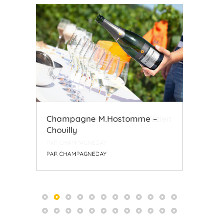
zien
Champagne M.Hostomme –
Coo
Chouilly
l’A
PAR
CHAMPAGNEDAY
PAR