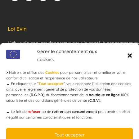
Loi Evin
L’abus d’alcool est dangereux pour la santé, à consommer a
modération !
Gérer le consentement aux
cookies
>
Notre site utilise des
Cookies
pour personnaliser et améliorer votre
Newsletter
confort d'utilisation et l’expérience de nos utilisateurs.
→
En cliquant sur ”
Tout accepter
”, vous acceptez l’utilisation des cookies
ainsi que le règlement général de protection de vos données
personnelles (
R.G.P.D
), du fonctionnement de la
boutique en ligne
100%
email
sécurisée et des conditions générales de vente (
C.G.V
).
→
Le fait de
refuser
ou de
retirer son consentement
peut avoir un effet
négatif sur certaines caractéristiques et fonctions.
JE M'ABONNE
Tout accepter