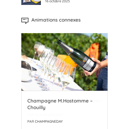
16 octobre 2025
Animations connexes
zien
Champagne M.Hostomme –
Coo
Chouilly
l’A
PAR
CHAMPAGNEDAY
PAR