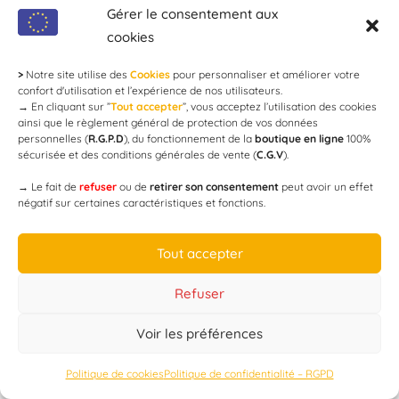
Gérer le consentement aux
cookies
>
Notre site utilise des
Cookies
pour personnaliser et améliorer votre
Bar – Restaurant Le Lapin Bleu
confort d'utilisation et l’expérience de nos utilisateurs.
→
En cliquant sur ”
Tout accepter
”, vous acceptez l’utilisation des cookies
ainsi que le règlement général de protection de vos données
PAR
CHAMPAGNEDAY
personnelles (
R.G.P.D
), du fonctionnement de la
boutique en ligne
100%
sécurisée et des conditions générales de vente (
C.G.V
).
→
Le fait de
refuser
ou de
retirer son consentement
peut avoir un effet
négatif sur certaines caractéristiques et fonctions.
Tout accepter
Refuser
Voir les préférences
Politique de cookies
Politique de confidentialité – RGPD
Restaurant le Grill Saint-Jean