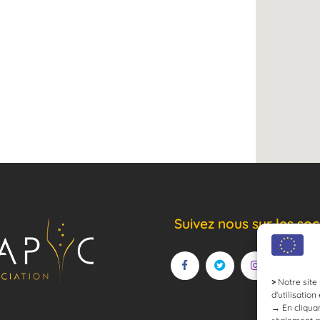
Suivez nous sur les soc
>
Notre site 
d'utilisation
→
En cliquan