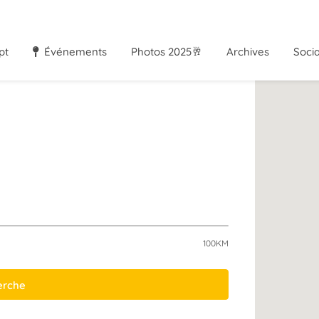
pt
Événements
Photos 2025🥂
Archives
Soci
100KM
herche