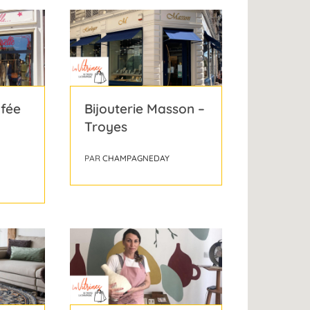
 fée
Bijouterie Masson –
Troyes
PAR
CHAMPAGNEDAY