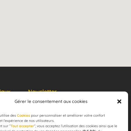
iaux
Newsletter
Gérer le consentement aux cookies
JE M'ABONNE
email
utilise des
Cookies
pour personnaliser et améliorer votre confort
 et l’expérience de nos utilisateurs.
t sur ”
Tout accepter
”, vous acceptez l’utilisation des cookies ainsi que le