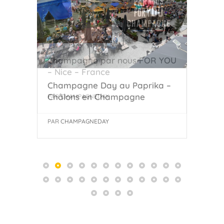
Champagne par nous FOR YOU
Kar
– Nice – France
Auth
Champagne Day au Paprika –
Châlons en Champagne
PAR
CHAMPAGNEDAY
PAR
PAR
CHAMPAGNEDAY