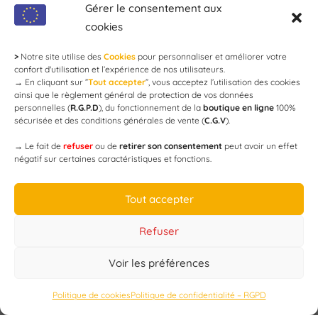
modération !
Gérer le consentement aux
cookies
>
Notre site utilise des
Cookies
pour personnaliser et améliorer votre
Newsletter
confort d'utilisation et l’expérience de nos utilisateurs.
→
En cliquant sur ”
Tout accepter
”, vous acceptez l’utilisation des cookies
ainsi que le règlement général de protection de vos données
personnelles (
R.G.P.D
), du fonctionnement de la
boutique en ligne
100%
email
sécurisée et des conditions générales de vente (
C.G.V
).
→
Le fait de
refuser
ou de
retirer son consentement
peut avoir un effet
négatif sur certaines caractéristiques et fonctions.
JE M'ABONNE
Tout accepter
Refuser
Voir les préférences
Designed by
WEB3-DESIGN
Politique de cookies
Politique de confidentialité – RGPD
CAP’C
Copyright
2019