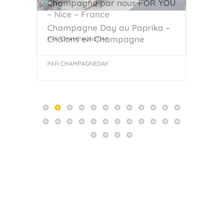
Champagne par nous FOR YOU
Kar
– Nice – France
Auth
Champagne Day au Paprika –
Châlons en Champagne
PAR
CHAMPAGNEDAY
PAR
PAR
CHAMPAGNEDAY