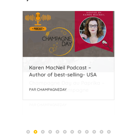
Karen MacNeil Podcast –
Ian
Author of best-selling- USA
USA
a –
PAR
CHAMPAGNEDAY
PAR