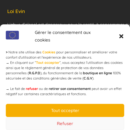
Loi Evin
L’abus d’alcool est dangereux pour la santé, à consommer a
modération !
Gérer le consentement aux
cookies
>
Notre site utilise des
Cookies
pour personnaliser et améliorer votre
Newsletter
confort d'utilisation et l’expérience de nos utilisateurs.
→
En cliquant sur ”
Tout accepter
”, vous acceptez l’utilisation des cookies
ainsi que le règlement général de protection de vos données
personnelles (
R.G.P.D
), du fonctionnement de la
boutique en ligne
100%
email
sécurisée et des conditions générales de vente (
C.G.V
).
→
Le fait de
refuser
ou de
retirer son consentement
peut avoir un effet
négatif sur certaines caractéristiques et fonctions.
JE M'ABONNE
Tout accepter
Refuser