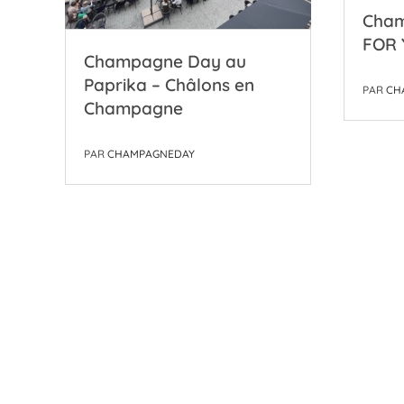
Champagne par nous
Kare
FOR YOU – Nice – France
Autho
USA
PAR
CHAMPAGNEDAY
PAR
CH