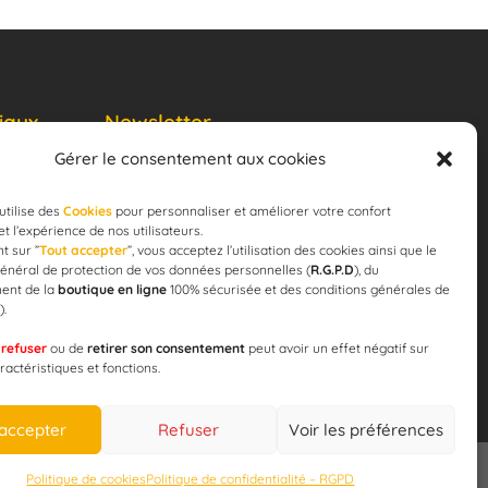
iaux
Newsletter
Gérer le consentement aux cookies
JE M'ABONNE
email
utilise des
Cookies
pour personnaliser et améliorer votre confort
 et l’expérience de nos utilisateurs.
t sur ”
Tout accepter
”, vous acceptez l’utilisation des cookies ainsi que le
énéral de protection de vos données personnelles (
R.G.P.D
), du
ent de la
boutique en ligne
100% sécurisée et des conditions générales de
).
 pour la
e
refuser
ou de
retirer son consentement
peut avoir un effet négatif sur
ération !
ractéristiques et fonctions.
 accepter
Refuser
Voir les préférences
Politique de cookies
Politique de confidentialité – RGPD
CAP’C
Copyright
2019