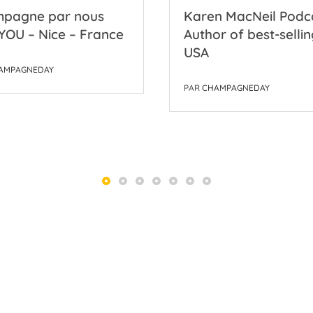
n MacNeil Podcast –
Ian Blackburn –
r of best-selling-
Monterey Park USA
PAR
CHAMPAGNEDAY
AMPAGNEDAY