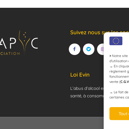
Suivez nous sur les soc
>
Notre site 
d'utilisation
→
En cliquan
règlement g
Loi Evin
fonctionnem
vente (
C.G.V
L’abus d’alcool est dangereux
→
Le fait d
santé, à consommer avec mod
certaines ca
Tout