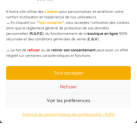
>
Notre site utilise des
Cookies
pour personnaliser et améliorer votre
Newsletter
confort d'utilisation et l’expérience de nos utilisateurs.
→
En cliquant sur ”
Tout accepter
”, vous acceptez l’utilisation des cookies
ainsi que le règlement général de protection de vos données
personnelles (
R.G.P.D
), du fonctionnement de la
boutique en ligne
100%
email
sécurisée et des conditions générales de vente (
C.G.V
).
→
Le fait de
refuser
ou de
retirer son consentement
peut avoir un effet
négatif sur certaines caractéristiques et fonctions.
JE M'ABONNE
Tout accepter
Refuser
Voir les préférences
Designed by
WEB3-DESIGN
Politique de cookies
Politique de confidentialité – RGPD
CAP’C
Copyright
2019