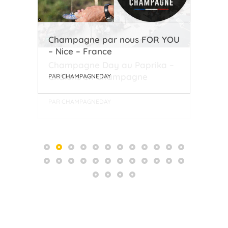
Champagne par nous FOR YOU
Ian
– Nice – France
USA
a –
PAR
CHAMPAGNEDAY
PAR