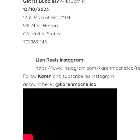
Get Its Bubbles?
4-4:30pm PT
13/10/2023
1335 Main Street, #104
94574 St. Helena
CA, United States
7079631146
Lien Réels Instagram
:
https://www.instagram.com/karenmacneilco/re
Follow
Karen
and subscribe his Instagram
account here :
@karenmacneilco