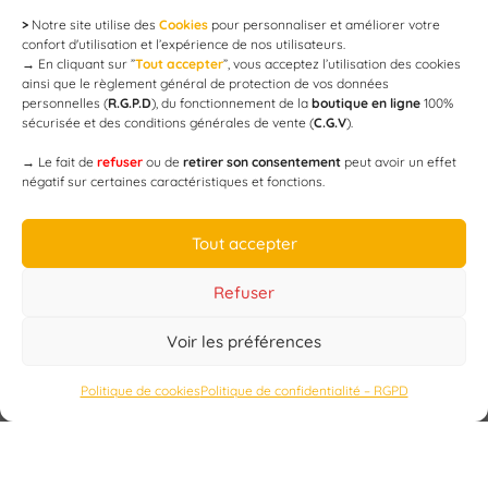
>
Notre site utilise des
Cookies
pour personnaliser et améliorer votre
Newsletter
confort d'utilisation et l’expérience de nos utilisateurs.
→
En cliquant sur ”
Tout accepter
”, vous acceptez l’utilisation des cookies
ainsi que le règlement général de protection de vos données
personnelles (
R.G.P.D
), du fonctionnement de la
boutique en ligne
100%
email
sécurisée et des conditions générales de vente (
C.G.V
).
→
Le fait de
refuser
ou de
retirer son consentement
peut avoir un effet
négatif sur certaines caractéristiques et fonctions.
JE M'ABONNE
Tout accepter
Refuser
Voir les préférences
Designed by
WEB3-DESIGN
Politique de cookies
Politique de confidentialité – RGPD
CAP’C
Copyright
2019