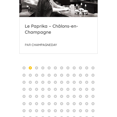
Le Paprika – Châlons-en-
C’es
Champagne
Res
PAR
CHAMPAGNEDAY
PAR