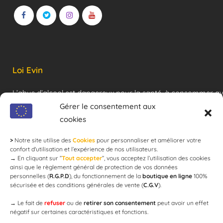
Loi Evin
L’abus d’alcool est dangereux pour la santé, à consommer a
modération !
Gérer le consentement aux
cookies
>
Notre site utilise des
Cookies
pour personnaliser et améliorer votre
Newsletter
confort d'utilisation et l’expérience de nos utilisateurs.
→
En cliquant sur ”
Tout accepter
”, vous acceptez l’utilisation des cookies
ainsi que le règlement général de protection de vos données
personnelles (
R.G.P.D
), du fonctionnement de la
boutique en ligne
100%
email
sécurisée et des conditions générales de vente (
C.G.V
).
→
Le fait de
refuser
ou de
retirer son consentement
peut avoir un effet
négatif sur certaines caractéristiques et fonctions.
JE M'ABONNE